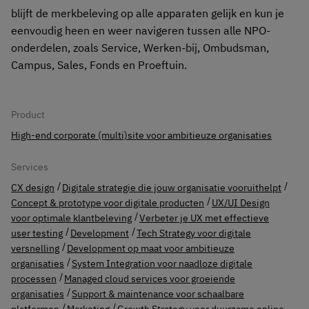
blijft de merkbeleving op alle apparaten gelijk en kun je
eenvoudig heen en weer navigeren tussen alle NPO-
onderdelen, zoals Service, Werken-bij, Ombudsman,
Campus, Sales, Fonds en Proeftuin.
Product
High-end corporate (multi)site voor ambitieuze organisaties
Services
CX design
Digitale strategie die jouw organisatie vooruithelpt
Concept & prototype voor digitale producten
UX/UI Design
voor optimale klantbeleving
Verbeter je UX met effectieve
user testing
Development
Tech Strategy voor digitale
versnelling
Development op maat voor ambitieuze
organisaties
System Integration voor naadloze digitale
processen
Managed cloud services voor groeiende
organisaties
Support & maintenance voor schaalbare
platformen
Marketing
Growth Strategy voor duurzame online