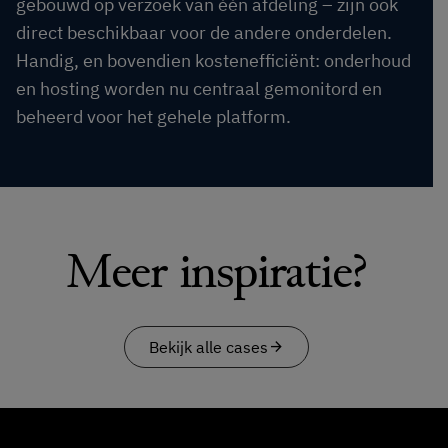
gebouwd op verzoek van één afdeling – zijn ook
direct beschikbaar voor de andere onderdelen.
Handig, en bovendien kostenefficiënt: onderhoud
en hosting worden nu centraal gemonitord en
beheerd voor het gehele platform.
Meer inspiratie?
Bekijk alle cases
arrow_forward