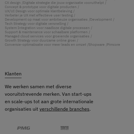
CX design
Digitale strategie die jouw organisatie vooruithelpt
E
Concept & prototype voor digitale producten
B
UX/UI Design voor optimale klantbeleving
T
Verbeter je UX met effectieve user testing
U
Development op maat voor ambitieuze organisaties
Development
D
Tech Strategy voor digitale versnelling
S
System Integration voor naadloze digitale processen
M
Support & maintenance voor schaalbare platformen
S
Managed cloud services voor groeiende organisaties
Growth Strategy voor duurzame online groei
Conversie-optimalisatie voor meer leads en omzet
Shopware
Pimcore
Klanten
We werken samen met diverse
vooruitstrevende merken. Van start-ups
en scale-ups tot aan grote internationale
organisaties uit
verschillende branches
.