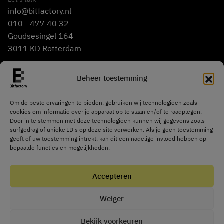
info@bitfactory.nl
010 - 477 40 32
Goudsesingel 164
3011 KD Rotterdam
Beheer toestemming
Om de beste ervaringen te bieden, gebruiken wij technologieën zoals
cookies om informatie over je apparaat op te slaan en/of te raadplegen.
Door in te stemmen met deze technologieën kunnen wij gegevens zoals
© Bitfactory 2026
ISO-27001
Privacyverklaring
Cookies
surfgedrag of unieke ID's op deze site verwerken. Als je geen toestemming
Algemene voorwaarden
geeft of uw toestemming intrekt, kan dit een nadelige invloed hebben op
bepaalde functies en mogelijkheden.
Accepteren
Weiger
Bekijk voorkeuren