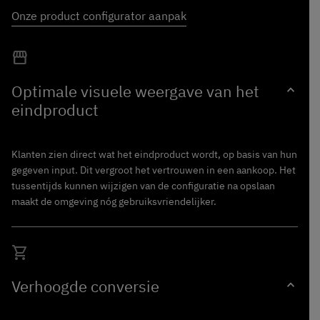
Onze product configurator aanpak
storefront
Optimale visuele weergave van het
expand_more
eindproduct
Klanten zien direct wat het eindproduct wordt, op basis van hun
gegeven input. Dit vergroot het vertrouwen in een aankoop. Het
tussentijds kunnen wijzigen van de configuratie na opslaan
maakt de omgeving nóg gebruiksvriendelijker.
shopping_cart
Verhoogde
conversie
expand_more