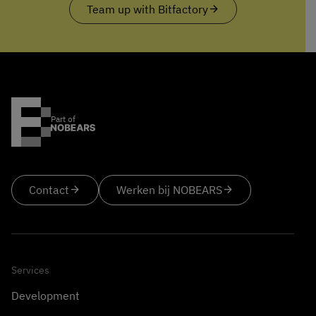
Team up with Bitfactory
arrow_forward
Part of
Contact
arrow_forward
Werken bij NOBEARS
arrow_forward
Services
Development