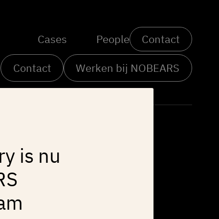
Cases
People
Contact
Contact
Werken bij NOBEARS
Let's talk
ry is nu
RS
info@bitfactory.nl
010 - 477 40 32
dam
Goudsesingel 164