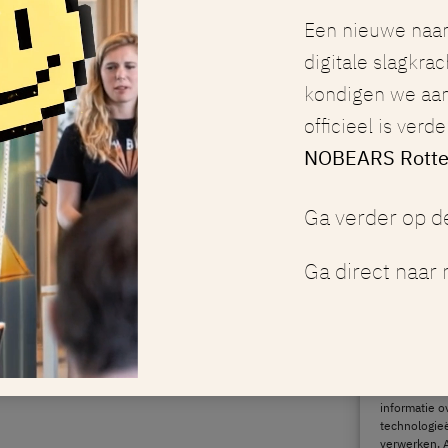
Een nieuwe naa
digitale slagkrac
kondigen we aa
officieel is verd
NOBEARS Rott
kies
Algemene voorwaarden
Ga verder op de
Ga direct naar
Om de beste 
informatie o
technologieë
verwerken. A