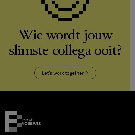
Wie wordt jouw
slimste collega ooit?
Let’s work together
arrow_forward
Part of