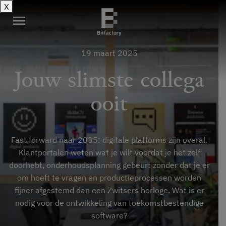
X
menu
19 maart 2025
Jouw slimste collega
ooit
Fast forward naar 2035: digitale platforms zijn overal.
Klantportalen weten wat je wilt voordat je het zelf
doorhebt, onderhoudsplanning gebeurt zonder dat je er
om hoeft te vragen en productieprocessen worden
fijner afgestemd dan een Zwitsers horloge. Wat is er
nodig voor de ontwikkeling van toekomstbestendige
software?