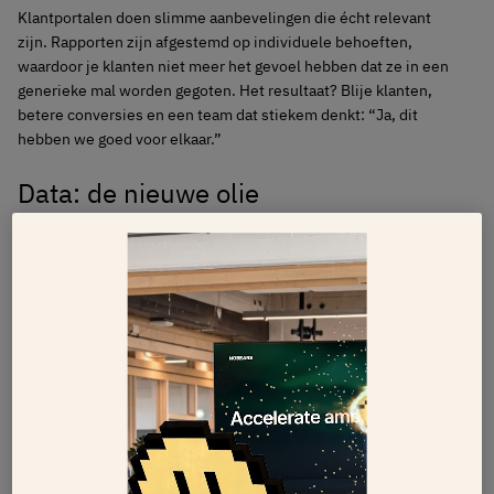
Klantportalen doen slimme aanbevelingen die écht relevant
zijn. Rapporten zijn afgestemd op individuele behoeften,
waardoor je klanten niet meer het gevoel hebben dat ze in een
generieke mal worden gegoten. Het resultaat? Blije klanten,
betere conversies en een team dat stiekem denkt: “Ja, dit
hebben we goed voor elkaar.”
Data: de nieuwe olie
(maar dan zonder milieuproblemen)
Data is goud waard, maar zoals met elk waardevol goed, moet je
het slim gebruiken. Moderne digitale platforms zorgen ervoor
dat data geen last wordt, maar een kracht. Ze zetten ruwe data
om in actiegerichte inzichten waarmee je bedrijf stappen kan
zetten.
Realtime dashboards brengen KPI’s tot leven, systemen zorgen
ervoor dat je altijd aan wet- en regelgeving voldoet, en zelfs de
meest sceptische collega in je team wordt overtuigd door de