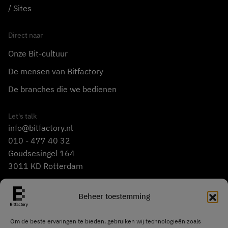
Sites
Direct naar
Onze Bit-cultuur
De mensen van Bitfactory
De branches die we bedienen
Let's talk
info@bitfactory.nl
010 - 477 40 32
Goudsesingel 164
3011 KD Rotterdam
Beheer toestemming
Om de beste ervaringen te bieden, gebruiken wij technologieën zoals