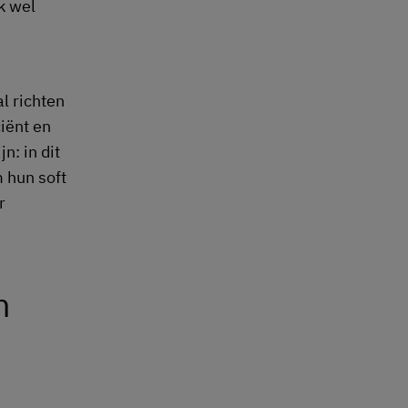
k wel
al richten
iënt en
n: in dit
 hun soft
r
n