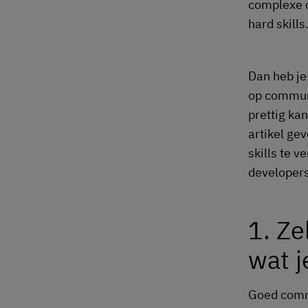
complexe q
hard skills
Dan heb je 
op communi
prettig kan
artikel ge
skills te v
developers
1. Ze
wat j
Goed commu