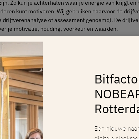
zijn. Zo kun je achterhalen waar je energie van krijgt en 
anderen kunt motiveren. Wij gebruiken daarvoor de drijfv
e drijfverenanalyse of assessment genoemd). De drijfve
over je motivatie, houding, voorkeur en waarden.
rd bewust van je verbale e
verbale communicatie
Bitfacto
en is meer dan zenden. Je moet je ook bewust worden
NOBEA
unicatie. Hoe kom jij verbaal over? En non-verbaal? En
eïnvloedt dat de boodschap die je wilt overbrengen? Vo
Rotter
j een gesloten houding aanneemt, durft iemand anders
geen vragen meer te stellen. Je hele lichaam laat namel
 aan de ander zien dat jij geen zin hebt om vragen te
Een nieuwe naa
en. Zonde, want het zou je zomaar een hoop informati
digitale slagkrac