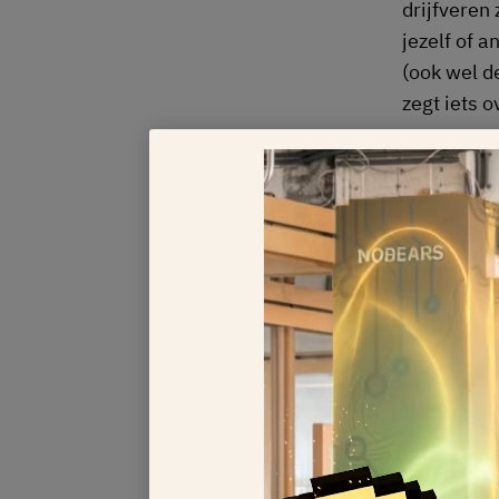
drijfveren 
jezelf of 
(ook wel d
zegt iets 
2. Wo
non-
Communicer
eigen comm
hoeverre b
wanneer ji
misschien 
(onbewust)
beantwoord