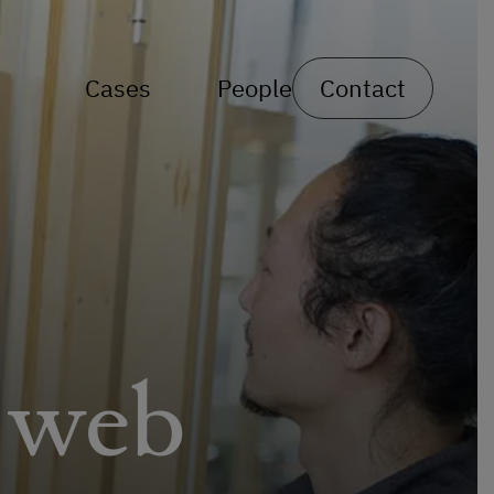
Cases
People
Contact
r web