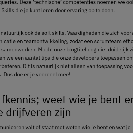
ueries. Deze ’technische’ competenties noemen we oo
. Skills die je kunt leren door ervaring op te doen.
natuurlijk ook de soft skills. Vaardigheden die zich voor
catie en teamontwikkeling, zodat een scrumteam effic
 samenwerken. Mocht onze blogtitel nog niet duidelijk zij
ven we een aantal tips die onze developers toepassen om
erbeteren. Dit is natuurlijk niet alleen van toepassing voo
. Dus doe er je voordeel mee!
lfkennis; weet wie je bent e
e drijfveren zijn
niceren valt of staat met weten wie je bent en wat je