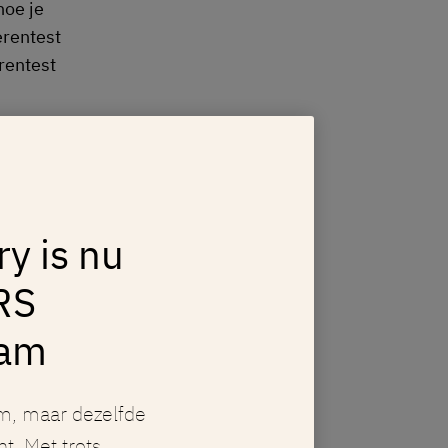
hoe je
erentest
rentest
n
ry is nu
 van je
RS
 in
orbeeld:
dam
ijk
m, maar dezelfde
e kunnen
ht. Met trots