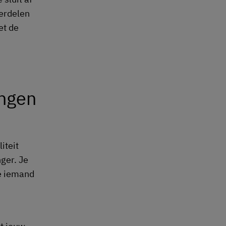
derdelen
et de
angen
iteit
ger. Je
e iemand