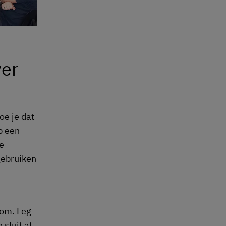
ver
oe je dat
p een
e
gebruiken
rom. Leg
 sluit af