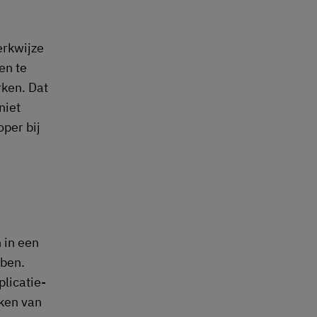
erkwijze
en te
rken. Dat
niet
per bij
 in een
ben.
licatie-
ken van