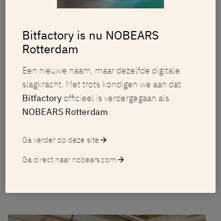
Bitfactory is nu NOBEARS
Rotterdam
Een nieuwe naam, maar dezelfde digitale
slagkracht. Met trots kondigen we aan dat
Bitfactory
officieel is verdergegaan als
NOBEARS Rotterdam
.
Blog
E-commerce
/
29 november 2024
Ga verder op deze site
arrow_forward
iDEAL 2.0: hogere conversies door
Ga direct naar nobears.com
arrow_forward
checkout verbeteringen
arrow_forward
Lees het bericht