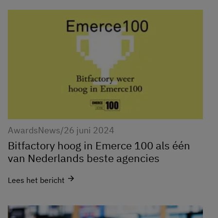
Awards
News
/
26 juni 2024
Bitfactory hoog in Emerce 100 als één
van Nederlands beste agencies
arrow_forward
Lees het bericht