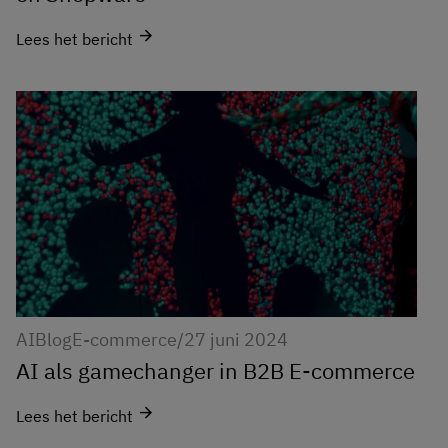
arrow_forward
Lees het bericht
AI
Blog
E-commerce
/
27 juni 2024
AI als gamechanger in B2B E-commerce
arrow_forward
Lees het bericht