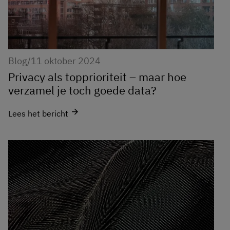
Blog
/
11 oktober 2024
Privacy als topprioriteit – maar hoe
verzamel je toch goede data?
arrow_forward
Lees het bericht