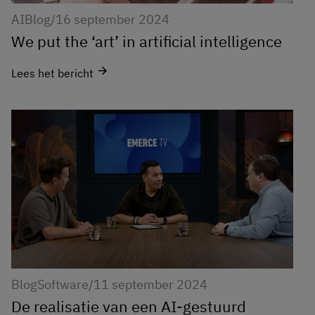
AI
Blog
/
16 september 2024
We put the ‘art’ in artificial intelligence
arrow_forward
Lees het bericht
Blog
Software
/
11 september 2024
De realisatie van een AI-gestuurd