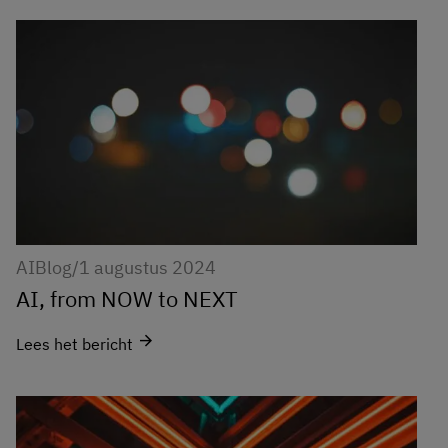
AI
Blog
/
1 augustus 2024
AI, from NOW to NEXT
arrow_forward
Lees het bericht