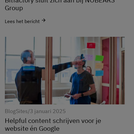
Group
arrow_forward
Lees het bericht
Blog
Sites
/
3 januari 2025
Helpful content schrijven voor je
website én Google