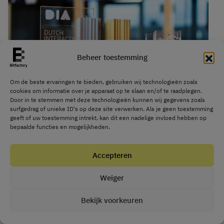
Beheer toestemming
Om de beste ervaringen te bieden, gebruiken wij technologieën zoals
cookies om informatie over je apparaat op te slaan en/of te raadplegen.
Door in te stemmen met deze technologieën kunnen wij gegevens zoals
surfgedrag of unieke ID's op deze site verwerken. Als je geen toestemming
Awards
Software
/
31 januari 2024
geeft of uw toestemming intrekt, kan dit een nadelige invloed hebben op
SkillsCV genomineerd voor
bepaalde functies en mogelijkheden.
DIA award
Accepteren
arrow_forward
Lees het bericht
Weiger
Bekijk voorkeuren