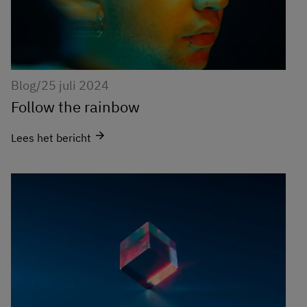
Blog
/
25 juli 2024
Follow the rainbow
arrow_forward
Lees het bericht