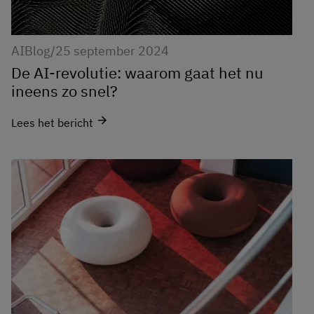
AI
Blog
/
25 september 2024
De AI-revolutie: waarom gaat het nu
ineens zo snel?
arrow_forward
Lees het bericht