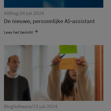
AI
Blog
/
24 juli 2024
De nieuwe, persoonlijke AI-assistant
arrow_forward
Lees het bericht
Blog
Software
/
23 juli 2024