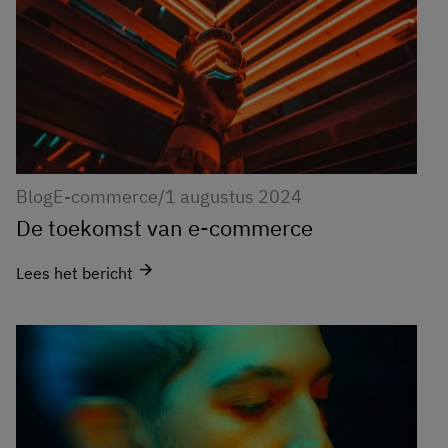
Blog
E-commerce
/
1 augustus 2024
De toekomst van e-commerce
arrow_forward
Lees het bericht