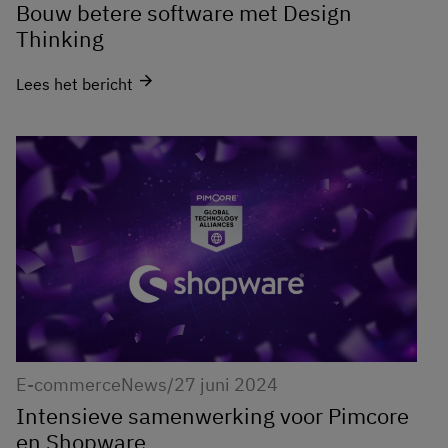
Bouw betere software met Design
Thinking
arrow_forward
Lees het bericht
E-commerce
News
/
27 juni 2024
Intensieve samenwerking voor Pimcore
en Shopware