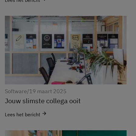
Lees het bericht
Software
/
19 maart 2025
Jouw slimste collega ooit
arrow_forward
Lees het bericht