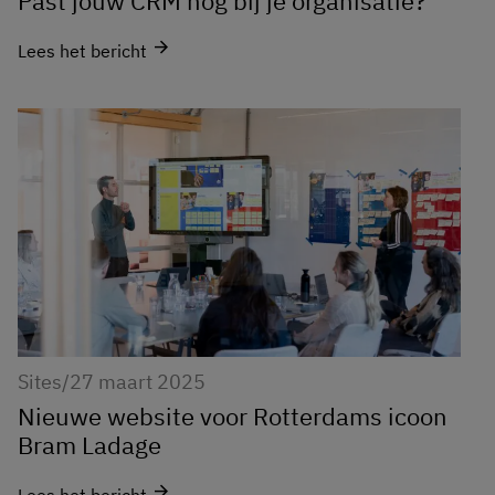
Past jouw CRM nog bij je organisatie?
arrow_forward
Lees het bericht
Sites
/
27 maart 2025
Nieuwe website voor Rotterdams icoon
Bram Ladage
arrow_forward