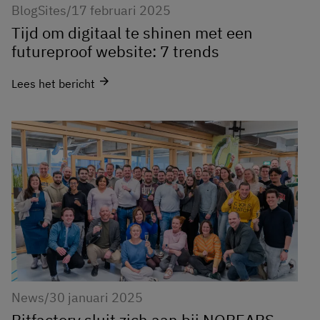
Blog
Sites
/
17 februari 2025
Tijd om digitaal te shinen met een
futureproof website: 7 trends
arrow_forward
Lees het bericht
News
/
30 januari 2025
Bitfactory sluit zich aan bij NOBEARS