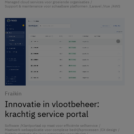
Managed cloud services voor groeiende organisaties
Support & maintenance voor schaalbare platformen
Laravel
Vue
AWS
Fraikin
Innovatie in vlootbeheer:
krachtig service portal
Software
Klantportaal op maat voor efficiënte selfservice
Maatwerk webapplicatie voor complexe bedrijfsprocessen
CX design
Digitale strategie die jouw organisatie vooruithelpt