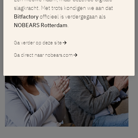
slagkracht. Met trots kondigen we aan dat
Bitfactory
officieel is verdergegaan als
NOBEARS Rotterdam
.
Ga verder op deze site
arrow_forward
Ga direct naar nobears.com
arrow_forward