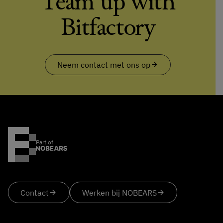
Team up with
Bitfactory
Neem contact met ons op
arrow_forward
Part of
Contact
arrow_forward
Werken bij NOBEARS
arrow_forward