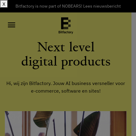
X
Bitfactory is now part of NOBEARS! Lees nieuwsbericht
menu
Next level
digital products
Hi, wij zijn Bitfactory. Jouw AI business versneller voor
e-commerce, software en sites!