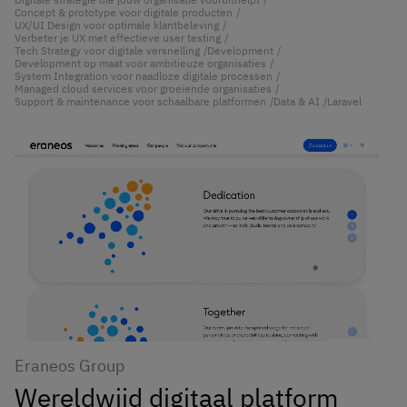
Concept & prototype voor digitale producten
UX/UI Design voor optimale klantbeleving
Verbeter je UX met effectieve user testing
Tech Strategy voor digitale versnelling
Development
Development op maat voor ambitieuze organisaties
System Integration voor naadloze digitale processen
Managed cloud services voor groeiende organisaties
Support & maintenance voor schaalbare platformen
Data & AI
Laravel
Eraneos Group
Wereldwijd digitaal platform