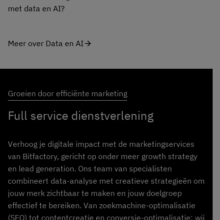
met data en AI?
Meer over Data en AI
arrow_forward
Groeien door efficiënte marketing
Full service dienstverlening
Verhoog je digitale impact met de marketingservices
van Bitfactory, gericht op onder meer growth strategy
en lead generation. Ons team van specialisten
combineert data-analyse met creatieve strategieën om
jouw merk zichtbaar te maken en jouw doelgroep
effectief te bereiken. Van zoekmachine-optimalisatie
(SEO) tot contentcreatie en conversie-optimalisatie; wij