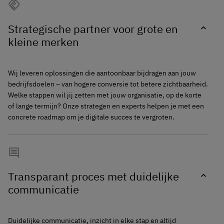
handshake
Strategische partner voor grote en
expand_more
kleine merken
Wij leveren oplossingen die aantoonbaar bijdragen aan jouw
bedrijfsdoelen – van hogere conversie tot betere zichtbaarheid.
Welke stappen wil jij zetten met jouw organisatie, op de korte
of lange termijn? Onze strategen en experts helpen je met een
concrete roadmap om je digitale succes te vergroten.
comment
Transparant proces met duidelijke
expand_more
communicatie
Duidelijke communicatie, inzicht in elke stap en altijd