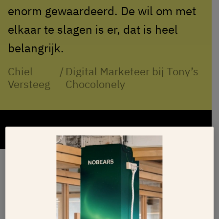
enorm gewaardeerd. De wil om met
elkaar te slagen is er, dat is heel
belangrijk.
Chiel
/
Digital Marketeer bij Tony’s
Versteeg
Chocolonely
Gespecialiseerde development teams
We love programming!