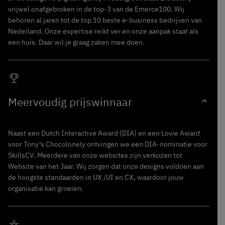
vrijwel onafgebroken in de top-3 van de Emerce100. Wij
behoren al jaren tot de top 10 beste e-business bedrijven van
Nederland. Onze expertise reikt ver en onze aanpak staat als
een huis. Daar wil je graag zaken mee doen.
Trophy
Meervoudig prijswinnaar
expand_more
Naast een Dutch Interactive Award (DIA) en een Lovie Award
voor Tony’s Chocolonely ontvingen we een DIA-nominatie voor
SkillsCV. Meerdere van onze websites zijn verkozen tot
Website van het Jaar. Wij zorgen dat onze designs voldoen aan
de hoogste standaarden in UX /UI en CX, waardoor jouw
organisatie kan groeien.
star_rate