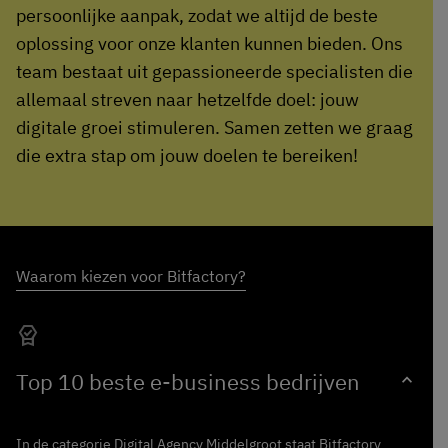
persoonlijke aanpak, zodat we altijd de beste
oplossing voor onze klanten kunnen bieden. Ons
team bestaat uit gepassioneerde specialisten die
allemaal streven naar hetzelfde doel: jouw
digitale groei stimuleren. Samen zetten we graag
die extra stap om jouw doelen te bereiken!
Waarom kiezen voor Bitfactory?
editor_choice
Top 10 beste e-business bedrijven
expand_more
In de categorie Digital Agency Middelgroot staat Bitfactory