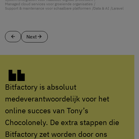
Managed cloud services voor groeiende organisaties
Support & maintenance voor schaalbare platformen
Data & AI
Laravel
arrow_back
arrow_forward
Next
Bitfactory is absoluut
medeverantwoordelijk voor het
online succes van Tony’s
Chocolonely. De extra stappen die
Bitfactory zet worden door ons